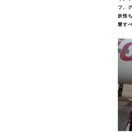
フ、
妖怪
愛す