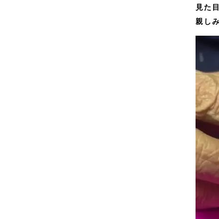
見た
親し