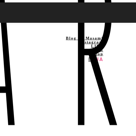
Blog By Masami
Instagram
LINE
News
Shop
EN
JA