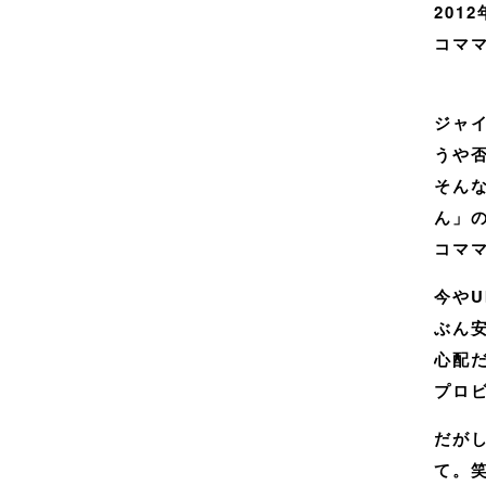
201
コマ
ジャ
うや
そん
ん」
コマ
今や
ぶん
心配
プロ
だが
て。