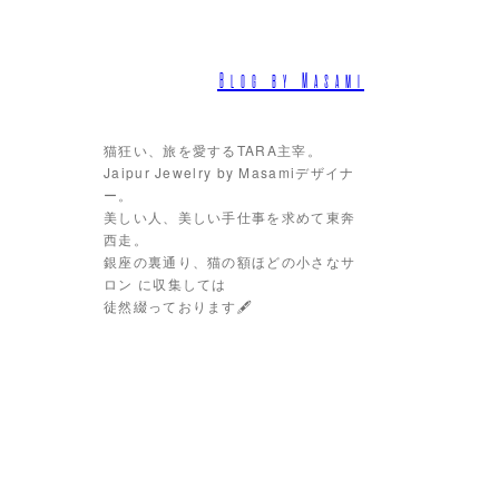
Blog by Masami
猫狂い、旅を愛するTARA主宰。
Jaipur Jewelry by Masamiデザイナ
ー。
美しい人、美しい手仕事を求めて東奔
西走。
銀座の裏通り、猫の額ほどの小さなサ
ロン に収集しては
徒然綴っております🖋