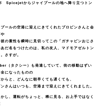
2年 Spicejetからジャイプールの地へ降り立つトン
マ
イプールの空港に迎えにきてくれたプロビンさんと会
否や
な彼の素性を瞬時に見切ってこの「ガチャピンおじさ
のあだ名をつけたのは、私の友人、マドモアゼルトン
マ。さすが。
Uber（タクシー）も発達していて、街の移動はずい
安全になったものの
だからと、どんなに朝早くても遅くても、
ビンさんはいつも、空港まで迎えにきてくれました。
しかし、運転がちょっと、稀に見る、お上手ではなく
笑