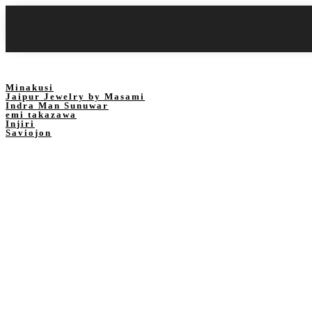
Minakusi
Jaipur Jewelry by Masami
Indra Man Sunuwar
emi takazawa
Injiri
Saviojon