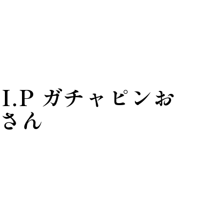
.I.P ガチャピンお
さん