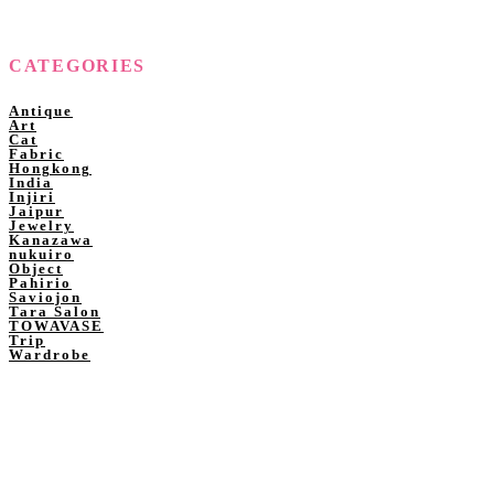
CATEGORIES
Antique
Art
Cat
Fabric
Hongkong
India
Injiri
Jaipur
Jewelry
Kanazawa
nukuiro
Object
Pahirio
Saviojon
Tara Salon
TOWAVASE
Trip
Wardrobe