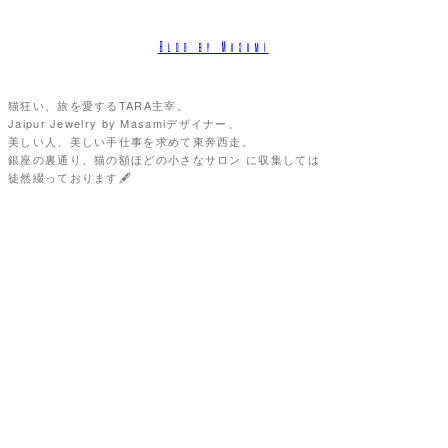
Blog by Masami
猫狂い、旅を愛するTARA主宰。
Jaipur Jewelry by Masamiデザイナー。
美しい人、美しい手仕事を求めて東奔西走。
銀座の裏通り、猫の額ほどの小さなサロン に収集しては
徒然綴っております🖋