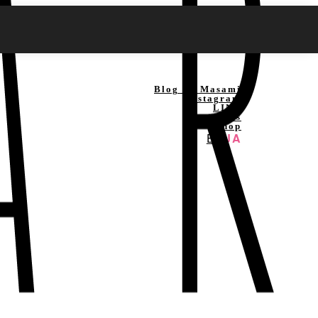
Blog By Masami
Instagram
LINE
News
Shop
EN
JA