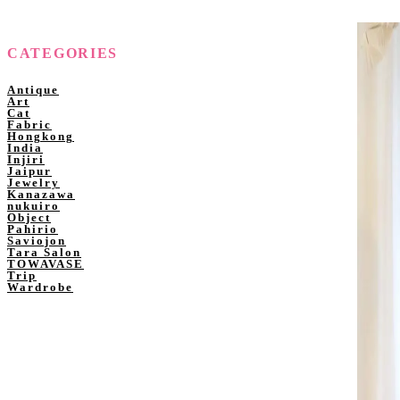
CATEGORIES
Antique
Art
Cat
Fabric
Hongkong
India
Injiri
Jaipur
Jewelry
Kanazawa
nukuiro
Object
Pahirio
Saviojon
Tara Salon
TOWAVASE
Trip
Wardrobe