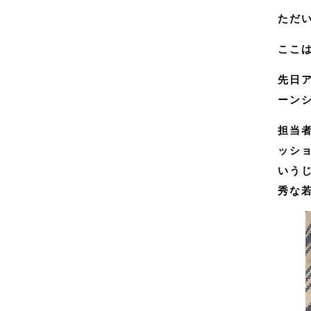
ただ
ここは
先日
ーン
担当
ッシ
いう
秀な