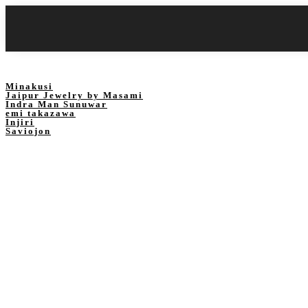
Minakusi
Jaipur Jewelry by Masami
Indra Man Sunuwar
emi takazawa
Injiri
Saviojon