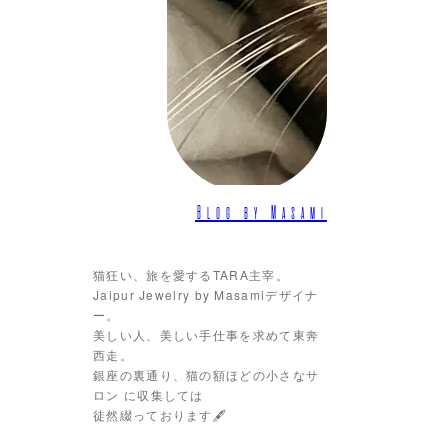
Blog by Masami
猫狂い、旅を愛するTARA主宰。
Jaipur Jewelry by Masamiデザイナ
ー。
美しい人、美しい手仕事を求めて東奔
西走。
銀座の裏通り、猫の額ほどの小さなサ
ロン に収集しては
徒然綴っております🖋